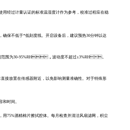
使用经过计量认证的标准温湿度计作为参考，校准过程应在稳
不低于*低刻度线。开启设备后，建议预热30分钟以达
度控制范围为30-95%RH，波动度不超过±3%RH。
本直接放置在传感器附近，以免影响测量准确性。对于特殊形
时间。
，用75%酒精棉片擦拭腔体。每月检查并清洁风扇滤网，积尘