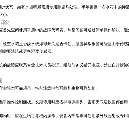
*状态，如有水垢积累需用专用除垢剂处理。半年更换一次水箱中的抑菌滤
。
排除
，应首先查阅使用手册中的故障代码表。常见问题可通过简单操作解决，避免
，检查水箱是否缺水或浮球开关是否卡住。温度异常报警可能是由于传感器故
需要清洁或更换湿度传感器。
故障应联系专业技术人员处理。维修前务必断开电源，禁止自行拆卸高压
项
实验室可靠规范，特别注意电气可靠和生物可靠防护。
操作控制面板。长期停用时应拔掉电源插头。雷雨天气建议暂停使用
时，应在生物可靠柜内操作。设备内部消毒可使用紫外线照射或专用消