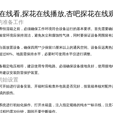
在线看,探花在线播放,杏吧探花在线观
的准备工作
恒湿箱之前，必须确保工作环境符合设备运行的基本要求。首先需
。实验室环境应保持清洁，避免灰尘和腐蚀性气体，同时要保证设备周围留有
台面放置设备，确保四周**少保留15厘米以上的通风空间。设备应远离热
过80%。地面需保持水平，必要时可使用水平仪进行调整。
额定电压相符，建议使用专用电路。必须确保设备接地良好，
，并建议安装防雷保护装置。
初始设置
，可开始进行设备安装。开箱时应检查外包装是否完好，按装箱单核对
损伤。
统进行初始化操作。打开水箱盖，注入指定规格的纯水**标示线，注意
此过程约需30分钟，期间不要中断操作。