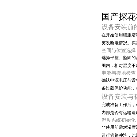
国产探花
设备安装前
在开始使用细胞培养
突发断电情况
空间与位置选择
选择平整、坚固的
围内，相对湿度不超
电源与接地检查
确认电源电压与设备
备过载保护功能
设备安装与
完成准备工作后
内部是否有运输造成的
湿度系统初始化
**使用前需对湿度系
进行管路冲洗，