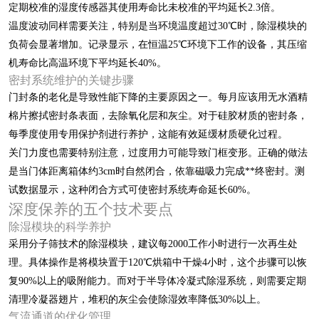
定期校准的湿度传感器其使用寿命比未校准的平均延长2.3倍。
温度波动同样需要关注，特别是当环境温度超过30℃时，除湿模块的
负荷会显著增加。记录显示，在恒温25℃环境下工作的设备，其压缩
机寿命比高温环境下平均延长40%。
密封系统维护的关键步骤
门封条的老化是导致性能下降的主要原因之一。每月应该用无水酒精
棉片擦拭密封条表面，去除氧化层和灰尘。对于硅胶材质的密封条，
每季度使用专用保护剂进行养护，这能有效延缓材质硬化过程。
关门力度也需要特别注意，过度用力可能导致门框变形。正确的做法
是当门体距离箱体约3cm时自然闭合，依靠磁吸力完成**终密封。测
试数据显示，这种闭合方式可使密封系统寿命延长60%。
深度保养的五个技术要点
除湿模块的科学养护
采用分子筛技术的除湿模块，建议每2000工作小时进行一次再生处
理。具体操作是将模块置于120℃烘箱中干燥4小时，这个步骤可以恢
复90%以上的吸附能力。而对于半导体冷凝式除湿系统，则需要定期
清理冷凝器翅片，堆积的灰尘会使除湿效率降低30%以上。
气流通道的优化管理