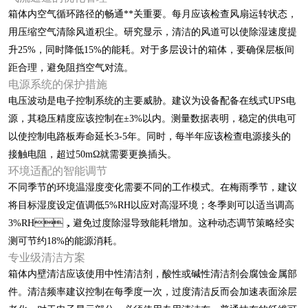
箱体内空气循环路径的畅通**关重要。每月应该检查风扇运转状态，
用压缩空气清除风道积尘。研究显示，清洁的风道可以使除湿速度提
升25%，同时降低15%的能耗。对于多层设计的箱体，要确保层板间
距合理，避免阻挡空气对流。
电源系统的保护措施
电压波动是电子控制系统的主要威胁。建议为设备配备在线式UPS电
源，其稳压精度应该控制在±3%以内。测量数据表明，稳定的供电可
以使控制电路板寿命延长3-5年。同时，每半年应该检查电源接头的
接触电阻，超过50mΩ就需要更换插头。
环境适配的智能调节
不同季节的环境温湿度变化需要不同的工作模式。在梅雨季节，建议
将目标湿度设定值调低5%RH以应对高湿环境；冬季则可以适当调高
3%RH，避免过度除湿导致能耗增加。这种动态调节策略经实
测可节约18%的能源消耗。
专业级清洁方案
箱体内壁清洁应该使用中性清洁剂，酸性或碱性清洁剂会腐蚀金属部
件。清洁频率建议控制在每季度一次，过度清洁反而会加速表面涂层