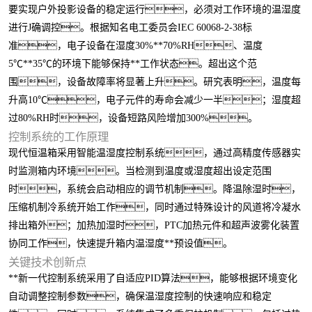
要实现户外投影设备的稳定运行，必须对工作环境的温湿度
进行J确调控。根据知名电工委员会IEC 60068-2-38标
准，电子设备在湿度30%**70%RH、温度
5℃**35℃的环境下能够保持**工作状态。超出这个范
围，设备故障率将显著上升。研究表明，温度每
升高10℃，电子元件的寿命会减少一半；湿度超
过80%RH时，设备短路风险增加300%。
控制系统的工作原理
现代恒温箱采用智能温湿度控制系统，通过高精度传感器实
时监测箱内环境。当检测到温度或湿度超出设定范围
时，系统会启动相应的调节机制。降温除湿时，
压缩机制冷系统开始工作，同时通过特殊设计的风道将冷凝水
排出箱外；加热加湿时，PTC加热元件和超声波雾化装置
协同工作，快速提升箱内温湿度**预设值。
关键技术创新点
**新一代控制系统采用了自适应PID算法，能够根据环境变化
自动调整控制参数，确保温湿度控制的快速响应和稳定