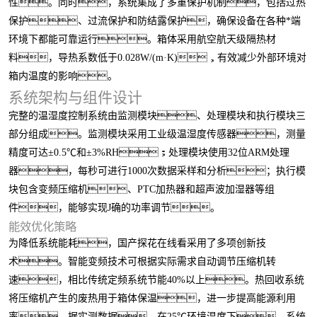
性。同时，系统集成了多重保护机制，包括过热
保护、过流保护和防结露保护，确保设备在各种*端
环境下都能可靠运行。箱体采用航空航天级隔热材
料，导热系数低于0.028W/(m·K)，有效减少外部环境对
箱内温度的影响。
系统架构与组件设计
完整的温湿度控制系统由监测模块、处理模块和执行模块三
部分组成。监测模块采用工业级温湿度传感器，测量
精度可达±0.5℃和±3%RH；处理模块使用32位ARM处理
器，每秒可进行1000次数据采样和分析；执行模
块包含变频压缩机、PTC加热器和超声波加湿器等组
件，能够实现J确的功率调节。
能效优化策略
为降低系统能耗，国产探花在线看采用了多项创新技
术。智能变频技术可根据实际需求自动调节压缩机转
速，相比传统定频系统节能40%以上。热回收系统
将压缩机产生的废热用于箱体保温，进一步提高能源利用
率。据实测数据，在25℃环境温度下，系统