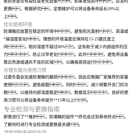
密封条是否有裂纹或老化迹象，如果发现损坏，应及时
更换。根据研究，定期维护可以将设备寿命延长20%以
上。
优化使用环境
防潮箱应放置在稳定的环境中，避免阳光直射、高温或
*端湿度变化。理想的环境温度应保持在15-25摄氏度之
间，相对湿度不超过60%。这有助于减少内部组件的压
力，防止过早老化。此外，避免将设备
靠近热源或通风不良的区域，以确保高效运行。
合理负载与使用习惯
过度负载会加速防潮箱的磨损，因此应根据厂家推荐的容量
使用，避免超载。同时，减少频繁开关门的次
数，以维持内部湿度稳定。数据显示，良好的使
用习惯可以将设备寿命提升**15年以上。
专业检测与更换指南
即使进行了**维护，防潮箱的组件**终也会达到寿命终点。
了解何时进行专业检测或更换是关键。
湿度控制系统的监测