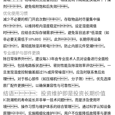
剂，避免吸附饱和后失效。
优化使用习惯
减少不必要的柜门开启次数，存取物品时尽量集中操
作，以维持柜内湿度稳定。设定湿度阈值
时，应结合实际存储需求，避免盲目追求*低湿度（如
非必要无需低于10%RH）。此外，长期停用设备
前，需彻底除湿并断电，防止内部元件受潮。
专业维护与部件更换
除日常保养外，建议每2-3年由专业技术人员对设备进行全面检
测，包括电路板状态、密封性能及除湿效率评估。一
旦发现湿度控制偏差超过5%或异常噪音，应及时联系售后处
理。对于核心部件（如压缩机、分子筛），优先选择
原厂配件更换，以确保兼容性与可靠性。
结语：投资维护即是投资长期价值
IC防潮柜的寿命延长并非单一技术问题，而是涉及使用环
境、操作习惯与维护体系的综合管理。通过科学认知设备
原理、实施精细化维护，用户不仅能降低故障率与更换