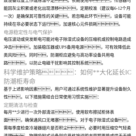
致设备过度工作或除湿不足。长期使用中，传感器可
能因灰尘积累或老化出现漂移，定期校准（建议每6-12个月
一次）是确保其可靠性的关键。若忽略此环节，设备可能
持续在非必要状态下运行，加速核心元件损耗。
电源稳定性与电气保护
电压波动或突发断电可能对电子除湿式设备的压缩机或控制电路造成
冲击。加装稳压器或UPS备用电源，可有效降低此
类风险。同时，防潮柜应避免与高功率设备共用电
路，以防止电磁干扰影响其控制系统。
科学维护策略：如何**大化延长IC
防潮柜寿命
基于上述影响因素，用户可通过系统性维护显著提升设备耐久
性。以下措施需结合日常使用习惯实施：
定期清洁与检查
每月**少进行一次外部清洁，使用软布擦拭柜体表
面，确保通风口无堵塞。对于电子除湿式设备，
需每季度检查冷凝器翅片是否积尘，必要时用压缩空气轻柔
清理。物理吸附式设备则应严格按说明书周期更换或烘干干燥