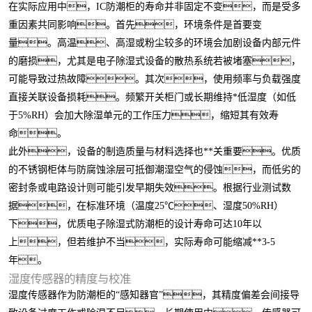
在实际应用中，IC防潮柜的寿命并非固定不变，而是受多
重因素共同影响。首先，环境条件是首要变
量。高温、高湿或粉尘较多的环境会加剧设备内部元件
的磨损，尤其是电子除湿式设备的散热系统若被堵塞，
可能导致过热故障。其次，使用频率与负载强度
直接关联设备损耗。频繁开关柜门或长期维持*低湿度（如低
于5%RH）会加大除湿单元的工作压力，缩短其有效寿
命。
此外，设备的制造质量与材料选择也**关重要。优质
的不锈钢柜体与防腐蚀涂层可抵御潮湿空气的侵蚀，而低劣的
密封条或电路设计则可能引发早期失效。根据行业测试数
据，在标准环境（温度25℃、湿度50%RH）
下，优质电子除湿式防潮柜的设计寿命可达10年以
上，但若维护不当，实际寿命可能缩减**3-5
年。
湿度传感器的精度与校准
湿度传感器作为防潮柜的“感知器官”，其精度偏差会间接导